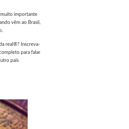
é muito importante
uando vêm ao Brasil,
o.
ida real®? Inscreva-
completo para falar
outro país