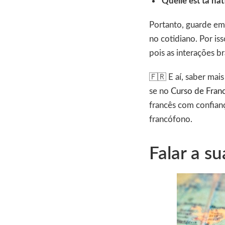
Quelle est ta nat
Portanto, guarde em 
no cotidiano. Por is
pois as interações b
🇫🇷 E aí, saber mais
se no
Curso de Fran
francês com confiança
francófono.
Falar a s