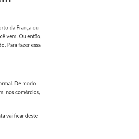
rto da França ou
ocê vem. Ou então,
o. Para fazer essa
formal. De modo
em, nos comércios,
a vai ficar deste