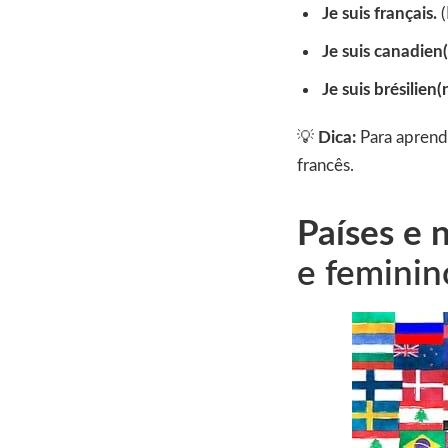
Je suis français.
(
Je suis canadien(
Je suis brésilien(
💡
Dica:
Para aprend
francês.
Países e 
e feminin